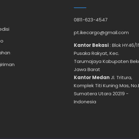
0811-623-4547
disi
pt.ikecargo@gmail.com
go
Kantor Bekasi
:
Blok HY46/1
ahan
Pusaka Rakyat, Kec.
Tarumajaya Kabupaten Bek
iriman
Jawa Barat
Kantor Medan
Jl. Tritura,
Komplek Titi Kuning Mas, No.
Sumatera Utara 20219 -
Indonesia