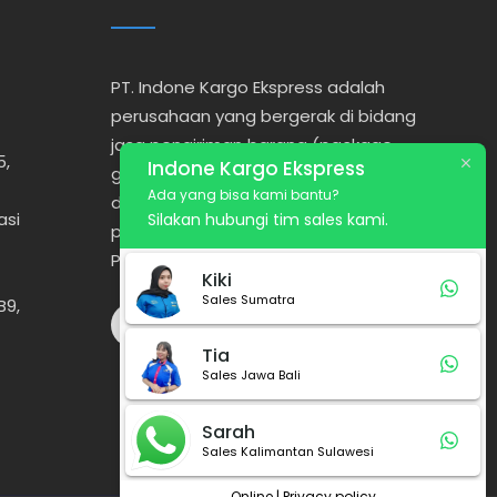
PT. Indone Kargo Ekspress adalah
perusahaan yang bergerak di bidang
jasa pengiriman barang (package,
5,
Indone Kargo Ekspress
general cargo, dsb) melalui udara,
Ada yang bisa kami bantu?
darat maupun laut dengan
asi
Silakan hubungi tim sales kami.
pelayanan Door To Door, Port To
Port, Port To Door, Door To Port.
Kiki
Sales Sumatra
B9,
Tia
Sales Jawa Bali
Sarah
Sales Kalimantan Sulawesi
Online | Privacy policy