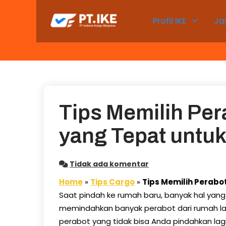
Skip
to
Profil IKE
Ja
content
Tips Memilih Pe
yang Tepat untu
Tidak ada komentar
Home
»
Tips Cargo
»
Tips Memilih Perab
Saat pindah ke rumah baru, banyak hal yang
memindahkan banyak perabot dari rumah la
perabot yang tidak bisa Anda pindahkan la