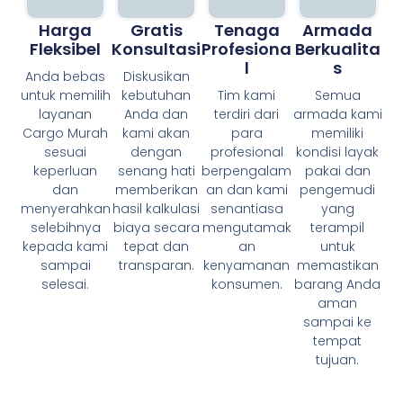
Harga
Gratis
Tenaga
Armada
Fleksibel
Konsultasi
Profesiona
Berkualita
L
S
Anda bebas
Diskusikan
untuk memilih
kebutuhan
Tim kami
Semua
layanan
Anda dan
terdiri dari
armada kami
Cargo Murah
kami akan
para
memiliki
sesuai
dengan
profesional
kondisi layak
keperluan
senang hati
berpengalam
pakai dan
dan
memberikan
an dan kami
pengemudi
menyerahkan
hasil kalkulasi
senantiasa
yang
selebihnya
biaya secara
mengutamak
terampil
kepada kami
tepat dan
an
untuk
sampai
transparan.
kenyamanan
memastikan
selesai.
konsumen.
barang Anda
aman
sampai ke
tempat
tujuan.