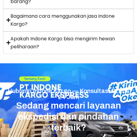
barang?
Bagaimana cara menggunakan jasa Indone
Kargo?
Apakah Indone Kargo bisa mengirim hewan
peliharaan?
Hubungi Indone Kargo — Konsultasi Gratis
24 Jam
Sedang mencari layanan
ekspedisi dan pindahan
terbaik?