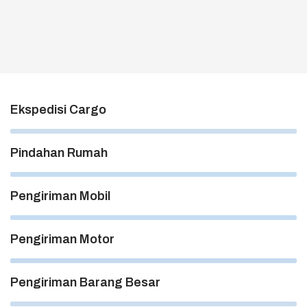
Ekspedisi Cargo
5%
Pindahan Rumah
2%
Pengiriman Mobil
0%
Pengiriman Motor
91%
Pengiriman Barang Besar
97%