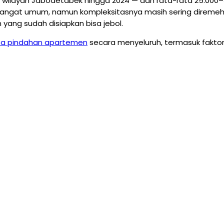
di wilayah Jabodetabek hingga 2024 — dan rata-rata 25.000
g sangat umum, namun kompleksitasnya masih sering diremeh
an yang sudah disiapkan bisa jebol.
sa pindahan apartemen
secara menyeluruh, termasuk faktor-