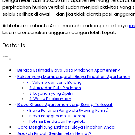
Dengan lebih dari 350.000 unit apartemen yang tercatat 
perpindahan hunian vertikal sudah menjadi aktivitas yan
selalu terlihat di awal — dan jika tidak diantisipasi, anggar
Artikel ini membantu Anda memahami komponen biaya
ja
bisa merencanakan anggaran dengan lebih tepat.
Daftar Isi
Berapa Estimasi Biaya Jasa Pindahan Apartemen?
Faktor yang Mempengaruhi Biaya Pindahan Apartemen
1. Volume dan Jenis Barang
2. Jarak dan Rute Pindahan
3. Layanan yang Dipilih
4. Waktu Pelaksanaan
Biaya Khusus Apartemen yang Sering Terlewat
Biaya Perizinan Pengelola (Moving Permit)
Biaya Penggunaan Lift Barang
Potensi Denda dari Pengelola
Cara Menghitung Estimasi Biaya Pindahan Anda
Apakah Pindah Sendiri Lebih Hemat?