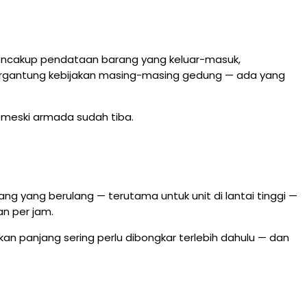
mencakup pendataan barang yang keluar-masuk,
i tergantung kebijakan masing-masing gedung — ada yang
ng meski armada sudah tiba.
ng yang berulang — terutama untuk unit di lantai tinggi —
an per jam.
makan panjang sering perlu dibongkar terlebih dahulu — dan