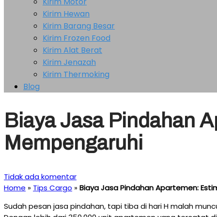
Kirim Motor
Kirim Hewan
Kirim Barang Besar
Kirim Frozen Food
Kirim Alat Berat
Kirim Jenazah
Kirim Thermoking
Blog
Biaya Jasa Pindahan A
Mempengaruhi
Tidak ada komentar
Home
»
Tips Cargo
»
Biaya Jasa Pindahan Apartemen: Esti
Sudah pesan jasa pindahan, tapi tiba di hari H malah mun