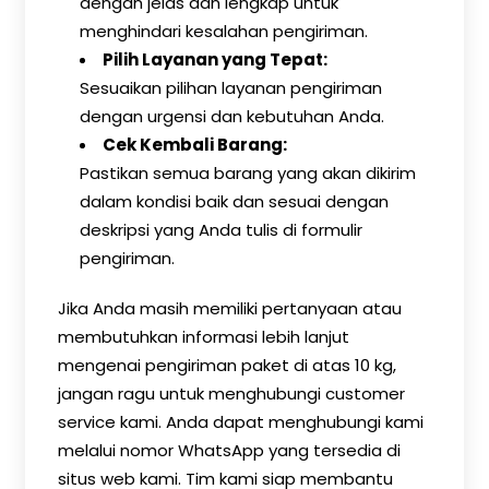
dengan jelas dan lengkap untuk
menghindari kesalahan pengiriman.
Pilih Layanan yang Tepat:
Sesuaikan pilihan layanan pengiriman
dengan urgensi dan kebutuhan Anda.
Cek Kembali Barang:
Pastikan semua barang yang akan dikirim
dalam kondisi baik dan sesuai dengan
deskripsi yang Anda tulis di formulir
pengiriman.
Jika Anda masih memiliki pertanyaan atau
membutuhkan informasi lebih lanjut
mengenai pengiriman paket di atas 10 kg,
jangan ragu untuk menghubungi customer
service kami. Anda dapat menghubungi kami
melalui nomor WhatsApp yang tersedia di
situs web kami. Tim kami siap membantu