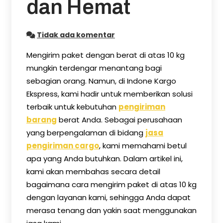
dan Hemat
Tidak ada komentar
Mengirim paket dengan berat di atas 10 kg
mungkin terdengar menantang bagi
sebagian orang. Namun, di Indone Kargo
Ekspress, kami hadir untuk memberikan solusi
terbaik untuk kebutuhan
pengiriman
barang
berat Anda. Sebagai perusahaan
yang berpengalaman di bidang
jasa
pengiriman cargo
, kami memahami betul
apa yang Anda butuhkan. Dalam artikel ini,
kami akan membahas secara detail
bagaimana cara mengirim paket di atas 10 kg
dengan layanan kami, sehingga Anda dapat
merasa tenang dan yakin saat menggunakan