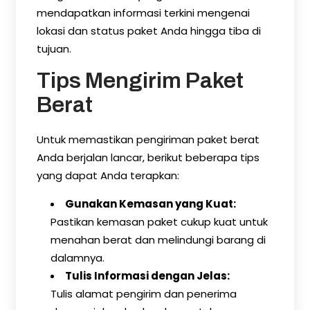
mendapatkan informasi terkini mengenai
lokasi dan status paket Anda hingga tiba di
tujuan.
Tips Mengirim Paket
Berat
Untuk memastikan pengiriman paket berat
Anda berjalan lancar, berikut beberapa tips
yang dapat Anda terapkan:
Gunakan Kemasan yang Kuat:
Pastikan kemasan paket cukup kuat untuk
menahan berat dan melindungi barang di
dalamnya.
Tulis Informasi dengan Jelas:
Tulis alamat pengirim dan penerima