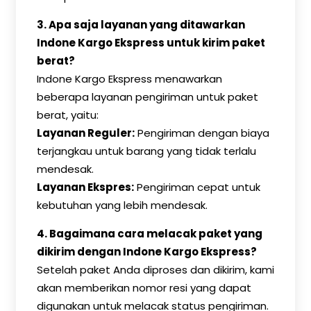
3. Apa saja layanan yang ditawarkan
Indone Kargo Ekspress untuk kirim paket
berat?
Indone Kargo Ekspress menawarkan
beberapa layanan pengiriman untuk paket
berat, yaitu:
Layanan Reguler:
Pengiriman dengan biaya
terjangkau untuk barang yang tidak terlalu
mendesak.
Layanan Ekspres:
Pengiriman cepat untuk
kebutuhan yang lebih mendesak.
4. Bagaimana cara melacak paket yang
dikirim dengan Indone Kargo Ekspress?
Setelah paket Anda diproses dan dikirim, kami
akan memberikan nomor resi yang dapat
digunakan untuk melacak status pengiriman.