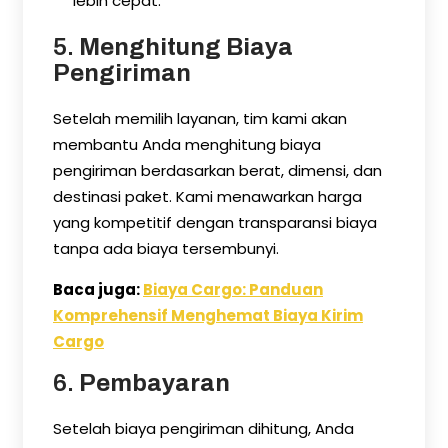
lebih cepat.
5.
Menghitung Biaya
Pengiriman
Setelah memilih layanan, tim kami akan
membantu Anda menghitung biaya
pengiriman berdasarkan berat, dimensi, dan
destinasi paket. Kami menawarkan harga
yang kompetitif dengan transparansi biaya
tanpa ada biaya tersembunyi.
Baca juga:
Biaya Cargo: Panduan
Komprehensif Menghemat Biaya Kirim
Cargo
6.
Pembayaran
Setelah biaya pengiriman dihitung, Anda