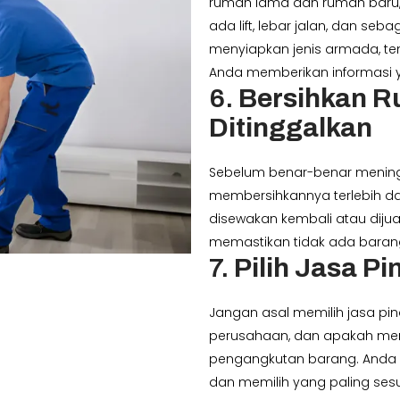
rumah lama dan rumah baru, 
ada lift, lebar jalan, dan s
menyiapkan jenis armada, ten
Anda memberikan informasi y
6.
Bersihkan 
Ditinggalkan
Sebelum benar-benar mening
membersihkannya terlebih dah
disewakan kembali atau dijua
memastikan tidak ada barang
7.
Pilih Jasa P
Jangan asal memilih jasa pin
perusahaan, dan apakah mere
pengangkutan barang. Anda
dan memilih yang paling se