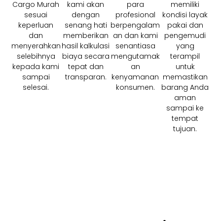
Cargo Murah
kami akan
para
memiliki
sesuai
dengan
profesional
kondisi layak
keperluan
senang hati
berpengalam
pakai dan
dan
memberikan
an dan kami
pengemudi
menyerahkan
hasil kalkulasi
senantiasa
yang
selebihnya
biaya secara
mengutamak
terampil
kepada kami
tepat dan
an
untuk
sampai
transparan.
kenyamanan
memastikan
selesai.
konsumen.
barang Anda
aman
sampai ke
tempat
tujuan.