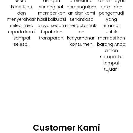
sesuai
dengan
profesional
kondisi layak
keperluan
senang hati
berpengalam
pakai dan
dan
memberikan
an dan kami
pengemudi
menyerahkan
hasil kalkulasi
senantiasa
yang
selebihnya
biaya secara
mengutamak
terampil
kepada kami
tepat dan
an
untuk
sampai
transparan.
kenyamanan
memastikan
selesai.
konsumen.
barang Anda
aman
sampai ke
tempat
tujuan.
Customer Kami