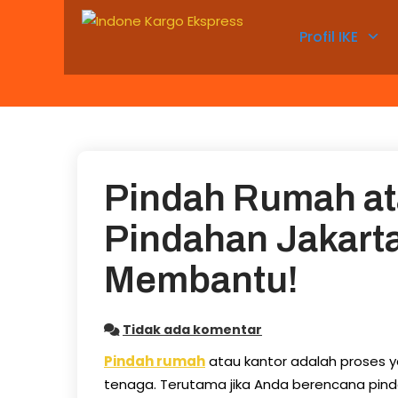
Skip
to
Profil IKE
content
Pindah Rumah at
Pindahan Jakart
Membantu!
Tidak ada komentar
Pindah rumah
atau kantor adalah proses 
tenaga. Terutama jika Anda berencana pind