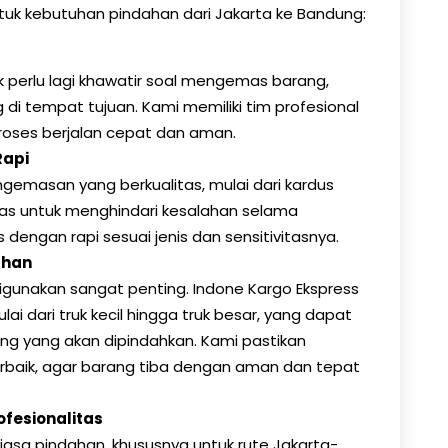
tuk kebutuhan pindahan dari Jakarta ke Bandung:
k perlu lagi khawatir soal mengemas barang,
di tempat tujuan. Kami memiliki tim profesional
roses berjalan cepat dan aman.
Rapi
emasan yang berkualitas, mulai dari kardus
elas untuk menghindari kesalahan selama
engan rapi sesuai jenis dan sensitivitasnya.
uhan
igunakan sangat penting. Indone Kargo Ekspress
i dari truk kecil hingga truk besar, yang dapat
ang yang akan dipindahkan. Kami pastikan
rbaik, agar barang tiba dengan aman dan tepat
fesionalitas
jasa pindahan, khususnya untuk rute Jakarta-