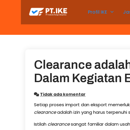
Skip
to
Profil IKE
Ja
content
Clearance adalah
Dalam Kegiatan 
Tidak ada komentar
Setiap proses import dan eksport memerlukan
clearance
adalah izin yang harus terpenuhi
Istilah
clearance
sangat familiar dalam usa