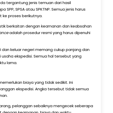
a tergantung jenis temuan dari hasil
a SPP, SPSA atau SPKTNP. Semua jenis harus
t ke proses berikutnya.
stik berkaitan dengan keamanan dan keabsahan
ance
adalah prosedur resmi yang harus dipenuhi
ari dan keluar negeri memang cukup panjang dan
 usaha ekspedisi. Semua hal tersebut yang
ktu lama.
emerlukan biaya yang tidak sedikit. Ini
nggan ekspedisi. Angka tersebut tidak semua
nan.
arang, pelanggan sebaiknya mengecek seberapa
rkait dengan keamanan, biaya dan waktu