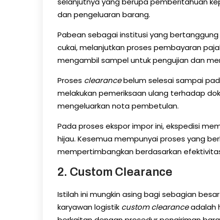
selanjutnya yang berupa pemberitahuan k
dan pengeluaran barang.
Pabean sebagai institusi yang bertanggun
cukai, melanjutkan proses pembayaran pajak
mengambil sampel untuk pengujian dan me
Proses
clearance
belum selesai sampai pada
melakukan pemeriksaan ulang terhadap dok
mengeluarkan nota pembetulan.
Pada proses ekspor impor ini, ekspedisi memp
hijau. Kesemua mempunyai proses yang ber
mempertimbangkan berdasarkan efektivita
2. Custom Clearance
Istilah ini mungkin asing bagi sebagian bes
karyawan logistik
custom clearance
adalah h
berkaitan dengan prosedur pengiriman baran