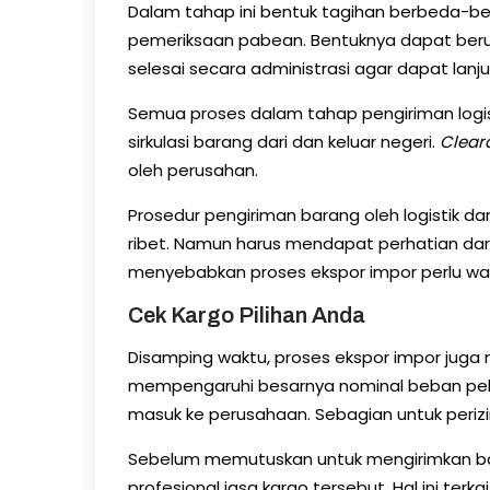
Dalam tahap ini bentuk tagihan berbeda-bed
pemeriksaan pabean. Bentuknya dapat berup
selesai secara administrasi agar dapat lanju
Semua proses dalam tahap pengiriman logi
sirkulasi barang dari dan keluar negeri.
Clear
oleh perusahan.
Prosedur pengiriman barang oleh logistik d
ribet. Namun harus mendapat perhatian dari
menyebabkan proses ekspor impor perlu wa
Cek Kargo Pilihan Anda
Disamping waktu, proses ekspor impor juga m
mempengaruhi besarnya nominal beban pela
masuk ke perusahaan. Sebagian untuk perizi
Sebelum memutuskan untuk mengirimkan b
profesional jasa kargo tersebut. Hal ini te