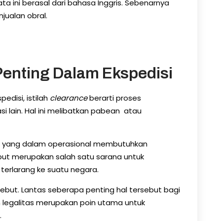
ata ini berasal dari bahasa Inggris. Sebenarnya
njualan obral.
Penting Dalam Ekspedisi
disi, istilah
clearance
berarti proses
i lain. Hal ini melibatkan pabean atau
ha yang dalam operasional membutuhkan
but merupakan salah satu sarana untuk
terlarang ke suatu negara.
rsebut. Lantas seberapa penting hal tersebut bagi
n legalitas merupakan poin utama untuk
.