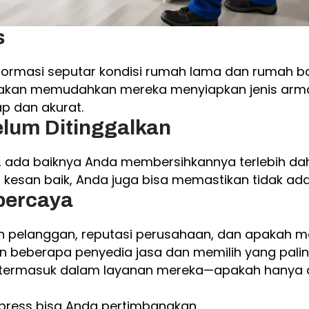
s
rmasi seputar kondisi rumah lama dan rumah bar
 ini akan memudahkan mereka menyiapkan jenis arma
p dan akurat.
lum Ditinggalkan
da baiknya Anda membersihkannya terlebih dahulu
 kesan baik, Anda juga bisa memastikan tidak ada
rpercaya
an pelanggan, reputasi perusahaan, dan apakah me
beberapa penyedia jasa dan memilih yang palin
 termasuk dalam layanan mereka—apakah hanya a
press bisa Anda pertimbangkan.