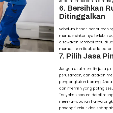
Anda memberikan informasi y
6.
Bersihkan 
Ditinggalkan
Sebelum benar-benar mening
membersihkannya terlebih dah
disewakan kembali atau dijua
memastikan tidak ada barang
7.
Pilih Jasa P
Jangan asal memilih jasa pin
perusahaan, dan apakah mere
pengangkutan barang. Anda
dan memilih yang paling se
Tanyakan secara detail men
mereka—apakah hanya angkut
pasang furnitur, dan sebagai