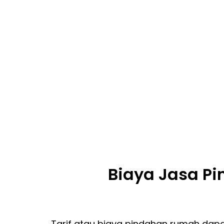
Biaya Jasa P
Tarif atau biaya pindahan rumah dapa