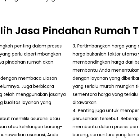
lih Jasa Pindahan Rumah 
angkah penting dalam proses
3. Pertimbangkan harga yang 
 yang perlu dipertimbangkan
harga bukanlah faktor utama 
hwa pindahan rumah akan
membandingkan harga dari beb
membantu Anda menentukan a
kan dengan membaca ulasan
dengan layanan yang diberika
elumnya. Juga berbicara
yang terlalu murah mungkin ti
ang telah menggunakan jasanya
sementara harga yang terlalu
 kualitas layanan yang
ditawarkan.
4. Penting juga untuk mempe
ebut memiliki asuransi atau
perusahaan tersebut. Bebera
sakan atau kehilangan barang-
membantu dalam proses pemi
menawarkan asuransi, Anda
barang, sementara yang lain