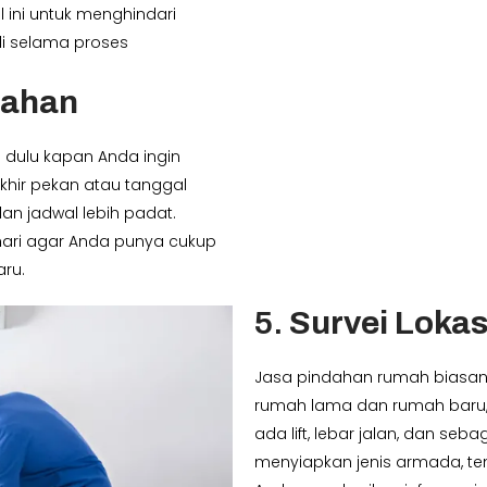
l ini untuk menghindari
di selama proses
dahan
 dulu kapan Anda ingin
khir pekan atau tanggal
an jadwal lebih padat.
hari agar Anda punya cukup
ru.
5.
Survei Lokas
Jasa pindahan rumah biasan
rumah lama dan rumah baru, 
ada lift, lebar jalan, dan s
menyiapkan jenis armada, ten