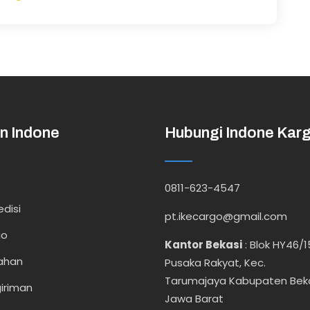
n Indone
Hubungi Indone Kar
0811-623-4547
disi
pt.ikecargo@gmail.com
go
Kantor Bekasi
:
Blok HY46/1
ahan
Pusaka Rakyat, Kec.
Tarumajaya Kabupaten Bek
iriman
Jawa Barat