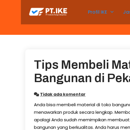
Skip
to
Profil IKE
Ja
content
Tips Membeli Mat
Bangunan di Pek
Tidak ada komentar
Anda bisa membeli material di toko bangun
menawarkan produk secara lengkap. Mem
apalagi Anda sudah memimpikan membuat r
bangunan yang berkualitas. Anda harus mem