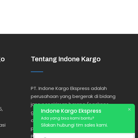
go
Tentang Indone Kargo
PT. Indone Kargo Ekspress adalah
perusahaan yang bergerak di bidang
jasa pengiriman barang (package,
5,
Indone Kargo Ekspress
general cargo, dsb) melalui udara,
Ada yang bisa kami bantu?
darat maupun laut dengan
asi
Silakan hubungi tim sales kami.
pelayanan Door To Door, Port To
Port, Port To Door, Door To Port.