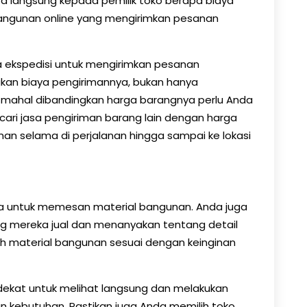
 langsung kepada pemilik toko berapa biaya
 bangunan online yang mengirimkan pesanan
 ekspedisi untuk mengirimkan pesanan
an biaya pengirimannya, bukan hanya
h mahal dibandingkan harga barangnya perlu Anda
ari jasa pengiriman barang lain dengan harga
an selama di perjalanan hingga sampai ke lokasi
a untuk memesan material bangunan. Anda juga
ang mereka jual dan menanyakan tentang detail
ih material bangunan sesuai dengan keinginan
dekat untuk melihat langsung dan melakukan
 kebutuhan. Pastikan juga Anda memilih toko