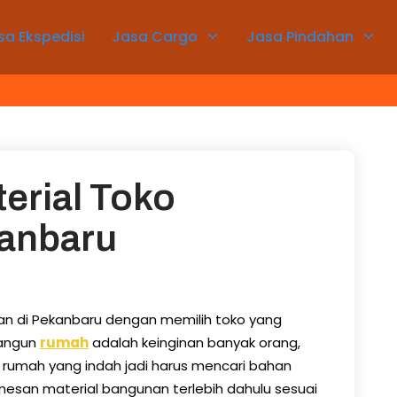
sa Ekspedisi
Jasa Cargo
Jasa Pindahan
erial Toko
anbaru
an di Pekanbaru dengan memilih toko yang
bangun
rumah
adalah keinginan banyak orang,
umah yang indah jadi harus mencari bahan
esan material bangunan terlebih dahulu sesuai