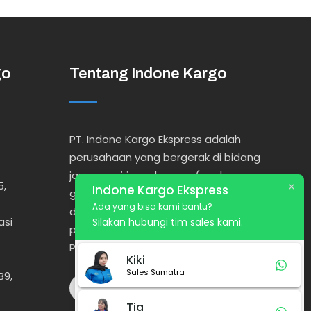
go
Tentang Indone Kargo
PT. Indone Kargo Ekspress adalah
perusahaan yang bergerak di bidang
jasa pengiriman barang (package,
5,
Indone Kargo Ekspress
general cargo, dsb) melalui udara,
Ada yang bisa kami bantu?
darat maupun laut dengan
asi
Silakan hubungi tim sales kami.
pelayanan Door To Door, Port To
Port, Port To Door, Door To Port.
Kiki
Sales Sumatra
B9,
Tia