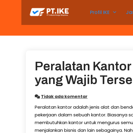
Skip
to
Profil IKE
Ja
content
Peralatan Kantor
yang Wajib Terse
Tidak ada komentar
Peralatan kantor adalah jenis alat dan be
pekerjaan dalam sebuah kantor. Biasanya sa
membutuhkan kantor untuk mengurus semua ha
menjalankan bisnis dan lain sebagainya. Na