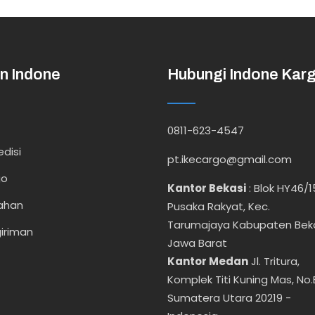
n Indone
Hubungi Indone Kar
0811-623-4547
disi
pt.ikecargo@gmail.com
go
Kantor Bekasi
:
Blok HY46/1
ahan
Pusaka Rakyat, Kec.
Tarumajaya Kabupaten Bek
iriman
Jawa Barat
Kantor Medan
Jl. Tritura,
Komplek Titi Kuning Mas, No.
Sumatera Utara 20219 -