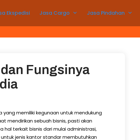
sa Ekspedisi
Jasa Cargo
Jasa Pindahan
 dan Fungsinya
dia
nda yang memiliki kegunaan untuk mendukung
at mendirikan sebuah bisnis, pasti akan
l terkait bisnis dari mulai administrasi,
h untuk jenis kantor standar membutuhkan