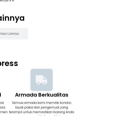
ainnya
Pulau Lainnya
press
l
Armada Berkualitas
nal
Semua armada kami memiliki kondisi
asa
layak pakai dan pengemudi yang
umen.
terampil untuk memastikan barang Anda