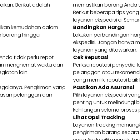
ikan. Berikut adalah
memastikan barang Anda 
Berikut beberapa tips ya
layanan ekspedisi di Sema
erikan kemudahan dalam
Bandingkan Harga
an barang hingga
Lakukan perbandingan har
ekspedisi. Jangan hanya me
layanan yang ditawarkan.
nda tidak perlu repot
Cek Reputasi
 akan menghemat waktu dan
Periksa reputasi penyedia 
giatan lain.
pelanggan atau rekomendas
yang memiliki reputasi bai
egalanya. Pengiriman yang
Pastikan Ada Asuransi
uasan pelanggan dan
Pilih layanan ekspedisi ya
penting untuk melindungi 
kehilangan selama proses 
Lihat Opsi Tracking
Layanan tracking memungk
pengiriman barang secara r
yang Anda pilih memiliki fasil