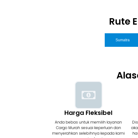
Rute 
Sumatra
Alas
Harga Fleksibel
Anda bebas untuk memilih layanan
Di
Cargo Murah sesuai keperluan dan
aka
menyerahkan selebihnya kepada kami
has