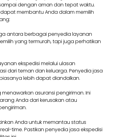
sampai dengan aman dan tepat waktu.
ng dapat membantu Anda dalam memilih
rang:
ga antara berbagai penyedia layanan
milih yang termurah, tapi juga perhatikan
layanan ekspedisi melalui ulasan
i dari teman dan keluarga. Penyedia jasa
k biasanya lebih dapat diandalkan.
ng menawarkan asuransi pengiriman. Ini
barang Anda dari kerusakan atau
pengiriman.
inkan Anda untuk memantau status
eal-time. Pastikan penyedia jasa ekspedisi
itas ini.