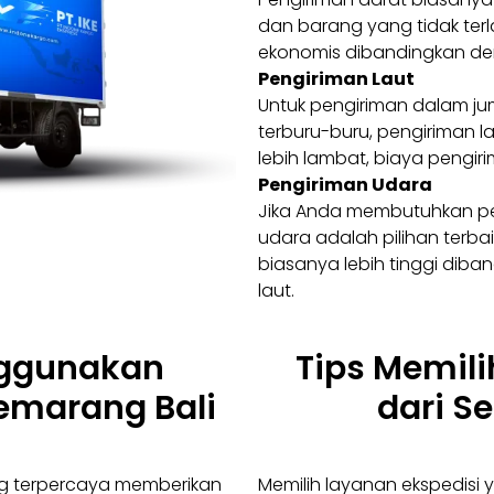
dan barang yang tidak terl
ekonomis dibandingkan den
Pengiriman Laut
Untuk pengiriman dalam ju
terburu-buru, pengiriman la
lebih lambat, biaya pengir
Pengiriman Udara
Jika Anda membutuhkan pe
udara adalah pilihan terba
biasanya lebih tinggi dib
laut.
ggunakan
Tips Memili
emarang Bali
dari S
g terpercaya memberikan
Memilih layanan ekspedisi 