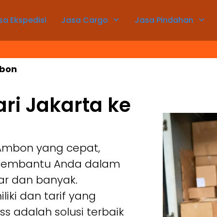
sa Ekspedisi
Jasa Cargo
Jasa Pindahan
mbon
ari Jakarta ke
 Ambon yang cepat,
 membantu Anda dalam
ar dan banyak.
ki dan tarif yang
ss adalah solusi terbaik