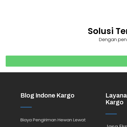
Solusi T
Dengan penga
Blog Indone Kargo
Layana
Kargo
Biaya Pengiriman Hewan Lewat
Jasa Eks