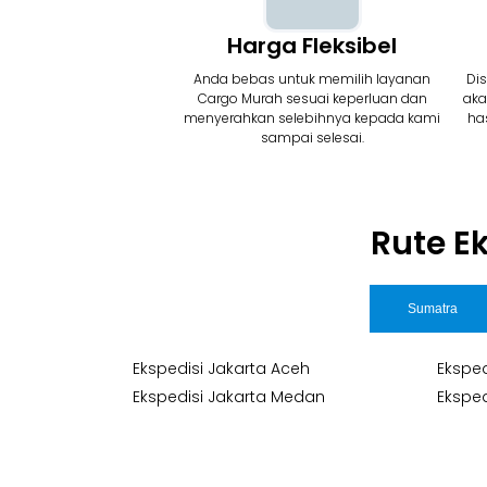
Harga Fleksibel
Anda bebas untuk memilih layanan
Di
Cargo Murah sesuai keperluan dan
aka
menyerahkan selebihnya kepada kami
has
sampai selesai.
Rute E
Sumatra
Ekspedisi Jakarta Aceh
Eksped
Ekspedisi Jakarta Medan
Ekspe