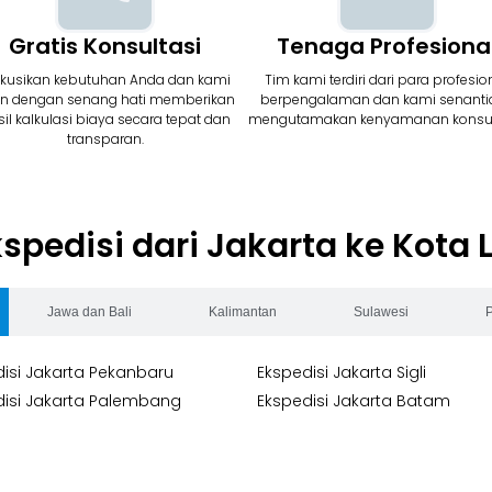
Gratis Konsultasi
Tenaga Profesiona
skusikan kebutuhan Anda dan kami
Tim kami terdiri dari para profesio
n dengan senang hati memberikan
berpengalaman dan kami senanti
il kalkulasi biaya secara tepat dan
mengutamakan kenyamanan kons
transparan.
kspedisi dari Jakarta ke Kota 
Jawa dan Bali
Kalimantan
Sulawesi
isi Jakarta Pekanbaru
Ekspedisi Jakarta Sigli
disi Jakarta Palembang
Ekspedisi Jakarta Batam