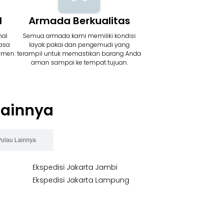
l
Armada Berkualitas
nal
Semua armada kami memiliki kondisi
asa
layak pakai dan pengemudi yang
umen.
terampil untuk memastikan barang Anda
aman sampai ke tempat tujuan.
Lainnya
Pulau Lainnya
Ekspedisi Jakarta Jambi
Ekspedisi Jakarta Lampung