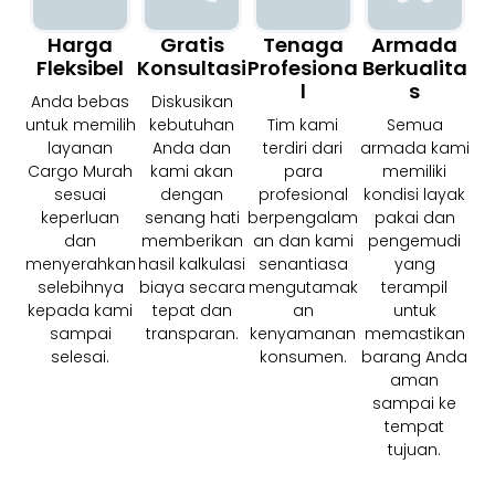
Harga
Gratis
Tenaga
Armada
Fleksibel
Konsultasi
Profesiona
Berkualita
L
S
Anda bebas
Diskusikan
untuk memilih
kebutuhan
Tim kami
Semua
layanan
Anda dan
terdiri dari
armada kami
Cargo Murah
kami akan
para
memiliki
sesuai
dengan
profesional
kondisi layak
keperluan
senang hati
berpengalam
pakai dan
dan
memberikan
an dan kami
pengemudi
menyerahkan
hasil kalkulasi
senantiasa
yang
selebihnya
biaya secara
mengutamak
terampil
kepada kami
tepat dan
an
untuk
sampai
transparan.
kenyamanan
memastikan
selesai.
konsumen.
barang Anda
aman
sampai ke
tempat
tujuan.