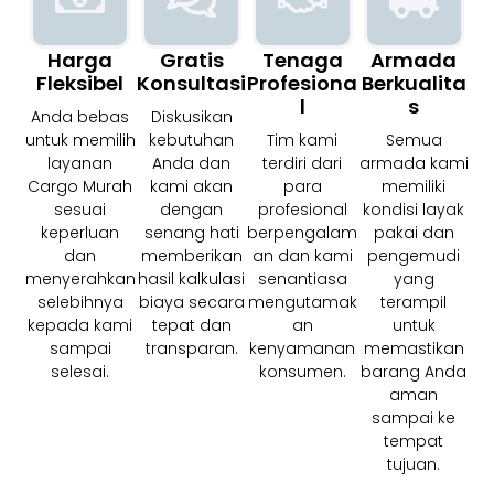
Harga
Gratis
Tenaga
Armada
Fleksibel
Konsultasi
Profesiona
Berkualita
L
S
Anda bebas
Diskusikan
untuk memilih
kebutuhan
Tim kami
Semua
layanan
Anda dan
terdiri dari
armada kami
Cargo Murah
kami akan
para
memiliki
sesuai
dengan
profesional
kondisi layak
keperluan
senang hati
berpengalam
pakai dan
dan
memberikan
an dan kami
pengemudi
menyerahkan
hasil kalkulasi
senantiasa
yang
selebihnya
biaya secara
mengutamak
terampil
kepada kami
tepat dan
an
untuk
sampai
transparan.
kenyamanan
memastikan
selesai.
konsumen.
barang Anda
aman
sampai ke
tempat
tujuan.