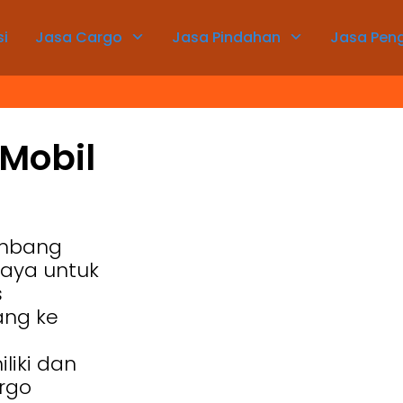
si
Jasa Cargo
Jasa Pindahan
Jasa Pen
Mobil
embang
caya untuk
s
ang ke
iki dan
argo