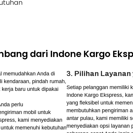
butuhan
mbang dari Indone Kargo Eks
3.
Pilihan Layanan 
al memudahkan Anda di
eli kendaraan, pindah rumah,
Setiap pelanggan memiliki 
kerja baru untuk dipakai
Indone Kargo Ekspress, ka
yang fleksibel untuk memen
Anda perlu
membutuhkan pengiriman ant
giriman mobil untuk
antar pulau, kami memiliki 
spress
, kami menyediakan
menyediakan opsi layanan p
g untuk memenuhi kebutuhan