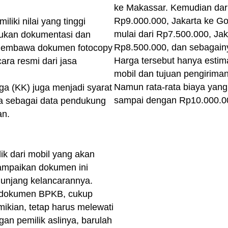
ke Makassar. Kemudian dari 
Rp9.000.000, Jakarta ke Go
iki nilai yang tinggi
mulai dari Rp7.500.000, Jak
kukan dokumentasi dan
Rp8.500.000, dan sebagain
 membawa dokumen fotocopy
Harga tersebut hanya estima
ara resmi dari jasa
mobil dan tujuan pengiriman
Namun rata-rata biaya yang
ga (KK) juga menjadi syarat
sampai dengan Rp10.000.00
na sebagai data pendukung
an.
k dari mobil yang akan
yampaikan dokumen ini
nunjang kelancarannya.
 dokumen BPKB, cukup
ikian, tetap harus melewati
 pemilik aslinya, barulah