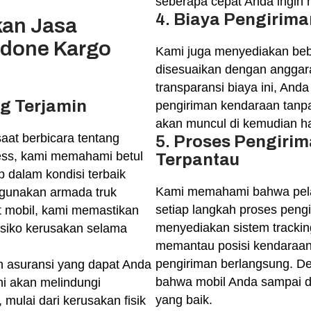
seberapa cepat Anda ingin m
4.
Biaya Pengirima
an Jasa
ndone Kargo
Kami juga menyediakan beb
disesuaikan dengan angga
transparansi biaya ini, An
g Terjamin
pengiriman kendaraan tanpa
akan muncul di kemudian ha
aat berbicara tentang
5.
Proses Pengiri
ess, kami memahami betul
Terpantau
 dalam kondisi terbaik
Kami memahami bahwa pel
gunakan armada truk
setiap langkah proses pengi
 mobil, kami memastikan
menyediakan sistem tracki
risiko kerusakan selama
memantau posisi kendaraan
pengiriman berlangsung. De
n asuransi yang dapat Anda
bahwa mobil Anda sampai di
ni akan melindungi
yang baik.
 mulai dari kerusakan fisik